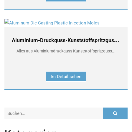
A
luminium-Druckguss-Kunststoffspritzgussformen
Alles aus Aluminiumdruckguss Kunststoffspritzguss...
Im Detail sehen