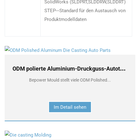
SolidWorks (SLDPRT,SLDDRW,SLDDRT)
STEP---Standard für den Austausch von
Produktmodelldaten
O
DM polierte Aluminium-Druckguss-Autoteile
Bepower Mould stellt viele ODM Polished...
Im Detail sehen